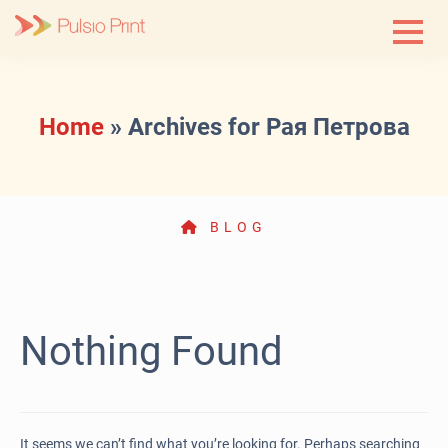
Skip
to
content
Home
»
Archives for Рая Петрова
BLOG
Nothing Found
It seems we can’t find what you’re looking for. Perhaps searching