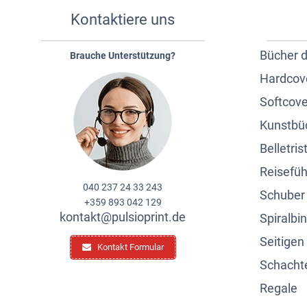
Kontaktiere uns
Bücher 
Brauche Unterstützung?
Hardcov
Softcove
Kunstbü
Belletrist
Reisefüh
040 237 24 33 243
Schuber
+359 893 042 129
kontakt@pulsioprint.de
Spiralbi
Seitige
Kontakt Formular
Schacht
Regale