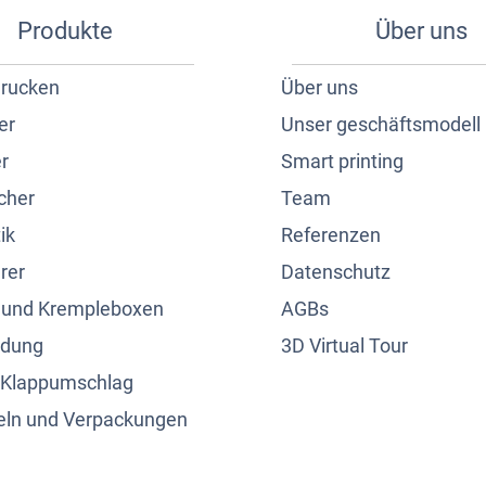
Produkte
Über uns
drucken
Über uns
er
Unser geschäftsmodell
r
Smart printing
cher
Team
ik
Referenzen
rer
Datenschutz
 und Krempleboxen
AGBs
ndung
3D Virtual Tour
n Klappumschlag
eln und Verpackungen