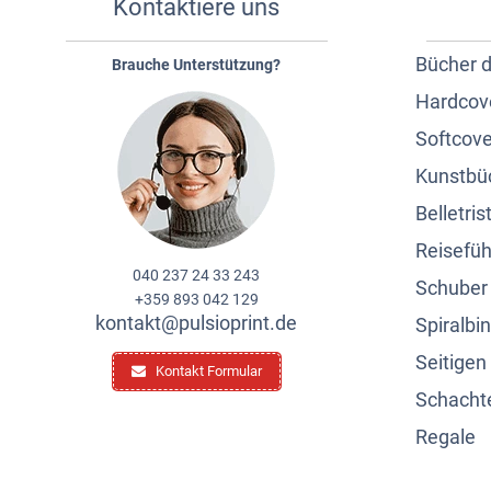
Kontaktiere uns
Bücher 
Brauche Unterstützung?
Hardcov
Softcove
Kunstbü
Belletrist
Reisefüh
040 237 24 33 243
Schuber
+359 893 042 129
kontakt@pulsioprint.de
Spiralbi
Seitige
Kontakt Formular
Schacht
Regale