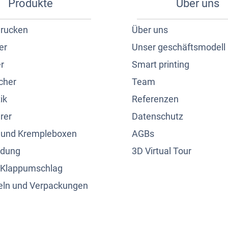
Produkte
Über uns
drucken
Über uns
er
Unser geschäftsmodell
r
Smart printing
cher
Team
ik
Referenzen
rer
Datenschutz
 und Krempleboxen
AGBs
ndung
3D Virtual Tour
n Klappumschlag
eln und Verpackungen