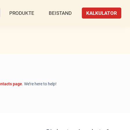
PRODUKTE
BEISTAND
KALKULATOR
ntacts page
. We’re here to help!