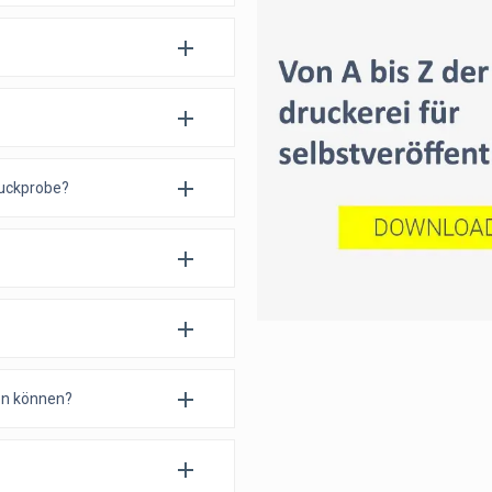
ruckprobe?
hen können?