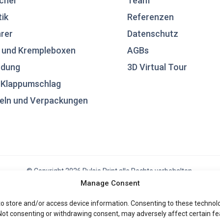
cher
Team
tik
Referenzen
rer
Datenschutz
 und Krempleboxen
AGBs
ndung
3D Virtual Tour
n Klappumschlag
eln und Verpackungen
© Copyright 2026 Pulsio Print alle Rechte vorbehalten.
Manage Consent
to store and/or access device information. Consenting to these technolog
 Not consenting or withdrawing consent, may adversely affect certain fe