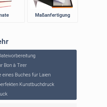
mate
Maßanfertigung
ehr
ateivorbereitung
r Bon à Tirer
 eines Buches für Laien
perfekten Kunstbuchdruck
ruck