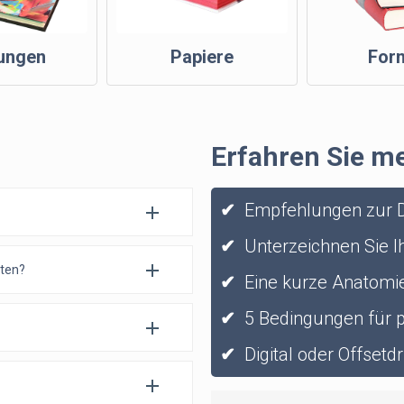
ungen
Papiere
For
Erfahren Sie m
✔
Empfehlungen zur D
✔
Unterzeichnen Sie Ih
sten?
✔
Eine kurze Anatomie
✔
5 Bedingungen für 
✔
Digital oder Offsetd