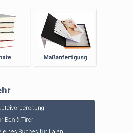
mate
Maßanfertigung
ehr
ateivorbereitung
r Bon à Tirer
 eines Buches für Laien