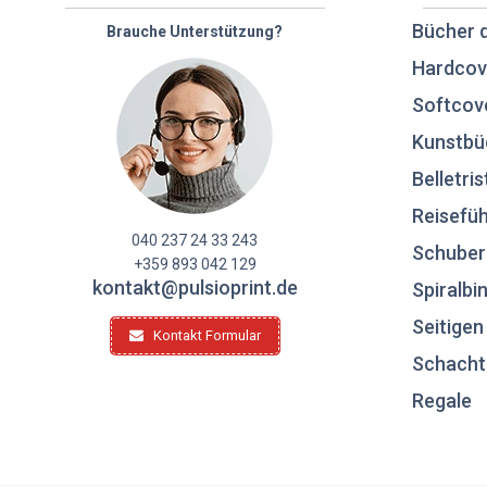
Bücher 
Brauche Unterstützung?
Hardcov
Softcov
Kunstbü
Belletris
Reisefüh
040 237 24 33 243
Schuber
+359 893 042 129
kontakt@pulsioprint.de
Spiralbi
Seitige
Kontakt Formular
Schacht
Regale