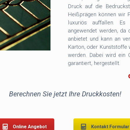
Druck auf die Bedruckst
Heißprägen können wir Pro
luxuriös auffallen. E
angewendet werden, da da
anbietet und kann an ver
Karton, oder Kunststoffe
werden. Dabei wird ein O
garantiert, hergestellt.
Warum Heißfolienprä
Wie bei den anderen ver
Berechnen Sie jetzt Ihre Druckkosten!
der Druckproduktion erhö
Endprodukts und verbesse
Die Heißfolienprägu
Veredelungsarten. Mit de
Online Angebot
Kontakt Formular
Materialien wie Bücher,