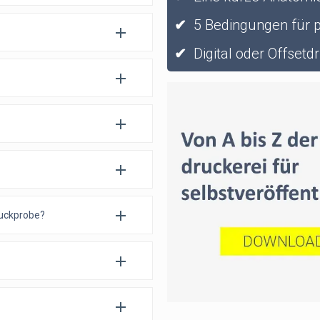
✔
5 Bedingungen für 
✔
Digital oder Offsetd
ruckprobe?