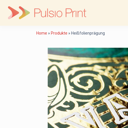
Skip
to
content
Home
»
Produkte
»
Heißfolienprägung