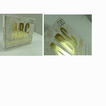
verleiht ihm ein Hauch von
 Luxus.
t eine großartige Möglichkeit für die
nd neue Kundenakquise. Wenden Sie
rachige Kundenbetreuung, die Sie über
es Projekts und die beste Wahl für Ihr