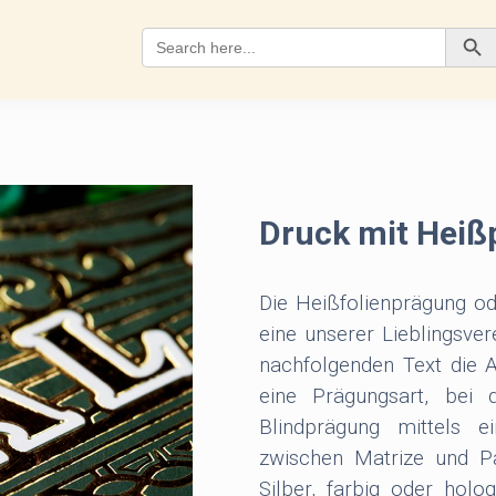
Search
for:
Search Button
Druck mit Heiß
Die Heißfolienprägung od
eine unserer Lieblingsve
nachfolgenden Text die A
eine Prägungsart, bei
Blindprägung mittels e
zwischen Matrize und Pa
Silber, farbig oder holo