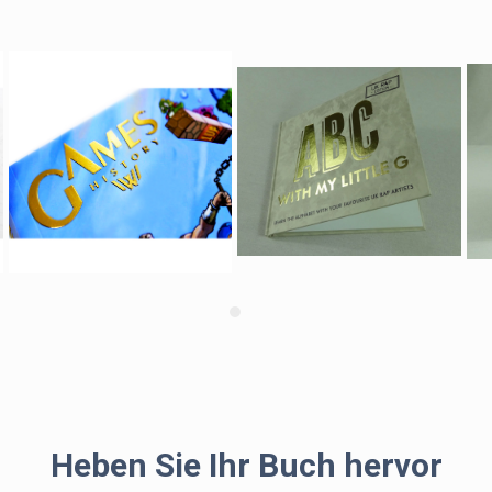
Endprodukts und 
Produktüberlegenheit und
Kontaktieren Sie uns
Die Heißfolienprägung is
Unternehmenswerbung u
sich an unsere deutschsp
die Realisierbarkeit Ihr
Produkt beraten wird.
Heben Sie Ihr Buch hervor