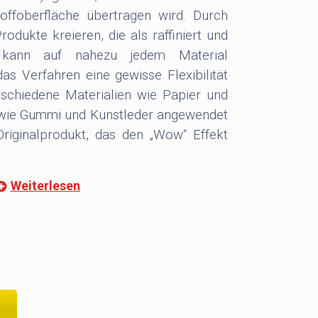
offoberfläche übertragen wird. Durch
dukte kreieren, die als raffiniert und
s kann auf nahezu jedem Material
s Verfahren eine gewisse Flexibilität
schiedene Materialien wie Papier und
 wie Gummi und Kunstleder angewendet
riginalprodukt, das den „Wow“ Effekt
Weiterlesen
gung auswählen?
fügbaren Veredelungsarten im Bereich
ht die Heißfolienprägung den Wert des
rt dessen Sichtbarkeit im Buchregal.
ng gehört zu den beliebtesten
ren Hilfe können Sie eine Vielzahl von
 Notizbücher, Visitenkarten, Ordner,