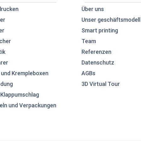
drucken
Über uns
er
Unser geschäftsmodell
er
Smart printing
cher
Team
tik
Referenzen
rer
Datenschutz
 und Krempleboxen
AGBs
ndung
3D Virtual Tour
n Klappumschlag
eln und Verpackungen