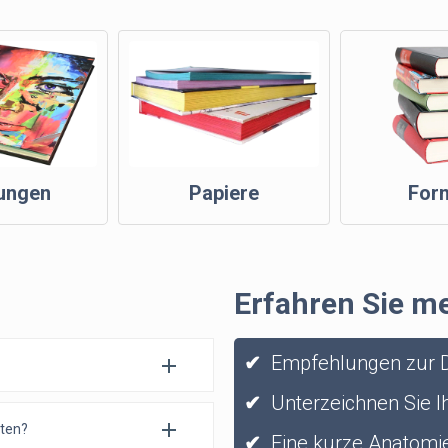
ungen
Papiere
For
Erfahren Sie m
✔
Empfehlungen zur D
✔
Unterzeichnen Sie Ih
sten?
✔
Eine kurze Anatomie