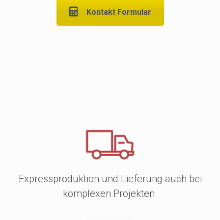
Inhaltsseiten unserer Produkten werden
Kontakt Formular
Tuschezeichnungen und Illustrationen mit den
besten verfügbaren Druckverfahren, sowohl im
traditionellen Offset- als auch im Digitaldruck,
reproduziert.
Als eine der führenden europäischen Druckereien
stellen
wir bereits 10 % aller in Frankreich,
Belgien und in der Schweiz verkauften Bücher
her
. Pulsio Print beliefert bereits 1.500 Verlage und
Unternehmen im französischsprachigen Raum.
Zudem haben sich über 100 Verleger und
Unternehmen in Großbritannien und den USA
inzwischen auch für uns entscheiden.
Expressproduktion und Lieferung auch bei
komplexen Projekten.
Unsere erfahrenen und sachkundigen Experten
bieten Ihnen hervorragende Handwerkskunst zum