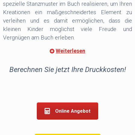
spezielle Stanzmuster im Buch realisieren, um Ihren
Kreationen ein maßgeschneidertes Element zu
verleihen und es damit ermöglichen, dass die
kleinen Kinder möglichst viele Freude und
Vergnügen am Buch erleben.
Weiterlesen
Unsere gesamte Palette an Spezialeffekten kann
durch
Prägen, Spotlackierung,
Berechnen Sie jetzt Ihre Druckkosten!
Heißfolienprägung, phosphoreszierende Lacke,
Schnittverzierung und vieles mehr das
Leseerlebnis des Kindes zu einem reichhaltigen
haptischen und visuellen Erlebnis machen.
Wir bieten eine Auswahl von mehr als 430
Online Angebot
hochwertigen Papieren
in verschiedenen
Farbnuancen und Gewichten von den besten
europäischen Papierherstellern an. In den