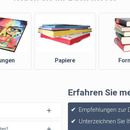
ungen
Papiere
For
Erfahren Sie m
✔
Empfehlungen zur D
✔
Unterzeichnen Sie Ih
sten?