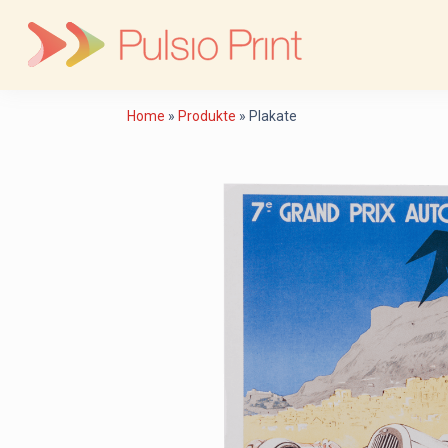
Skip
to
content
Home
»
Produkte
»
Plakate