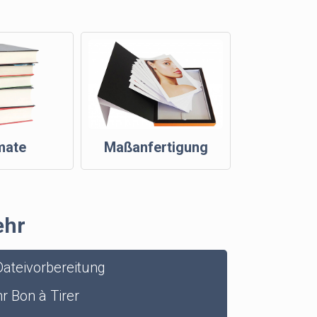
mate
Maßanfertigung
ehr
ateivorbereitung
r Bon à Tirer