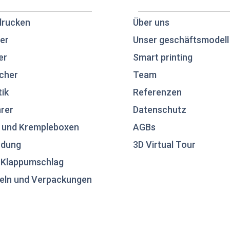
drucken
Über uns
er
Unser geschäftsmodell
er
Smart printing
cher
Team
tik
Referenzen
rer
Datenschutz
 und Krempleboxen
AGBs
ndung
3D Virtual Tour
n Klappumschlag
eln und Verpackungen