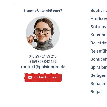
Bücher 
Brauche Unterstützung?
Hardcov
Softcov
Kunstbü
Belletris
Reisefüh
040 237 24 33 243
Schuber
+359 893 042 129
kontakt@pulsioprint.de
Spiralbi
Seitige
Kontakt Formular
Schacht
Regale