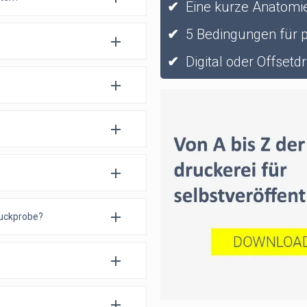
✔
Eine kurze Anatomie
✔
5 Bedingungen für 
✔
Digital oder Offsetd
ruckprobe?