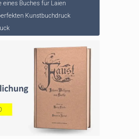
 eines Buches für Laien
perfekten Kunstbuchdruck
ruck