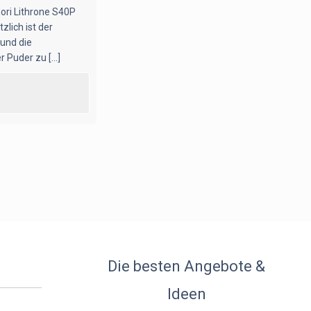
ori Lithrone S40P
zlich ist der
 und die
Puder zu [...]
Die besten Angebote &
Ideen