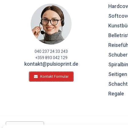
Hardcov
Softcov
Kunstbü
Belletris
Reisefüh
040 237 24 33 243
Schuber
+359 893 042 129
kontakt@pulsioprint.de
Spiralbi
Seitige
Kontakt Formular
Schacht
Regale
Deutschland