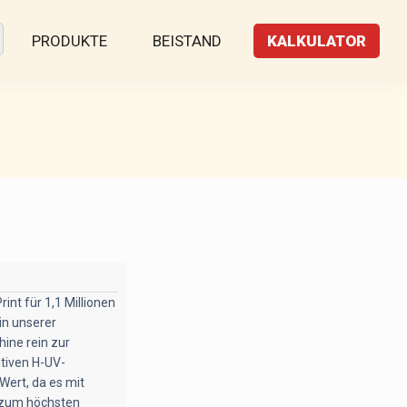
PRODUKTE
BEISTAND
KALKULATOR
int für 1,1 Millionen
in unserer
hine rein zur
ativen H-UV-
Wert, da es mit
b zum höchsten