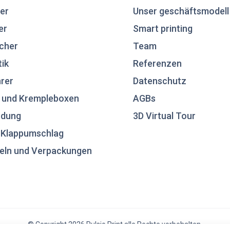
er
Unser geschäftsmodell
er
Smart printing
cher
Team
tik
Referenzen
rer
Datenschutz
 und Krempleboxen
AGBs
ndung
3D Virtual Tour
n Klappumschlag
eln und Verpackungen
© Copyright 2026 Pulsio Print alle Rechte vorbehalten.