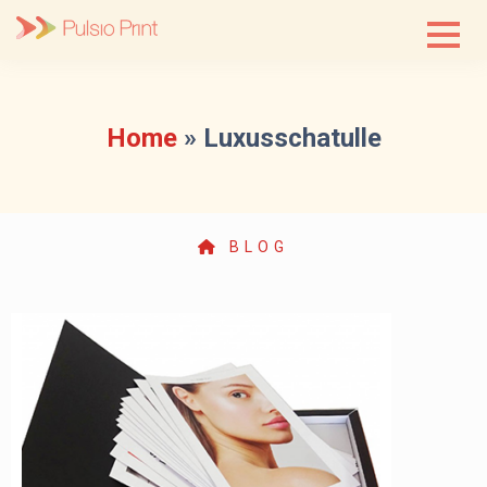
Skip
to
content
Home
»
Luxusschatulle
BLOG